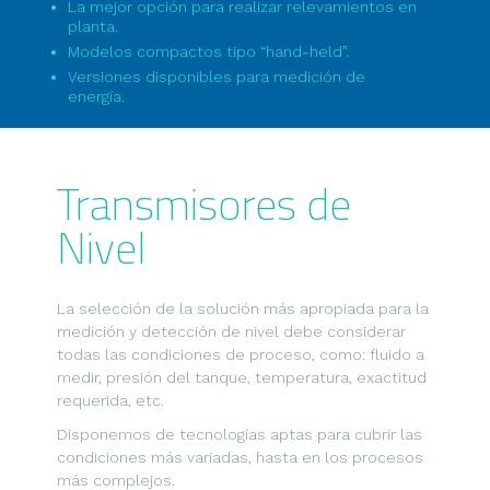
La mejor opción para realizar relevamientos en
planta.
Modelos compactos tipo “hand-held”.
Versiones disponibles para medición de
energía.
Transmisores de
Nivel
La selección de la solución más apropiada para la
medición y detección de nivel debe considerar
todas las condiciones de proceso, como: fluido a
medir, presión del tanque, temperatura, exactitud
requerida, etc.
Disponemos de tecnologías aptas para cubrir las
condiciones más variadas, hasta en los procesos
más complejos.