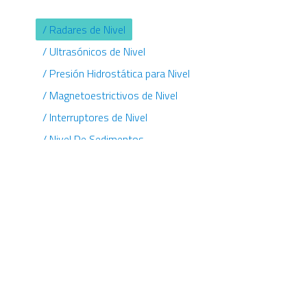
/ Radares de Nivel
/ Ultrasónicos de Nivel
/ Presión Hidrostática para Nivel
/ Magnetoestrictivos de Nivel
/ Interruptores de Nivel
/ Nivel De Sedimentos
/ Indicadores De Nivel Magnéticos
/ Niveles De Vidrio
Versiones sin contacto y con onda guiada.
Variedad de antenas para todo tipo de
aplicaciones.
Electrónicas aptas para áreas clasificadas (Ex
d / Ex ia).
Salida: 4-20mA + HART.